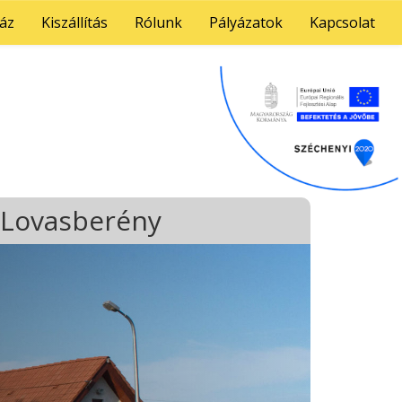
gáz
Kiszállítás
Rólunk
Pályázatok
Kapcsolat
Lovasberény