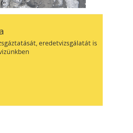
a
sgáztatását, eredetvizsgálatát is
rvizünkben