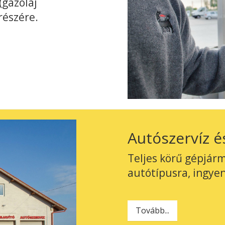
(gázolaj
részére.
Autószervíz é
Teljes körű gépjár
autótípusra, ingyen
Tovább...