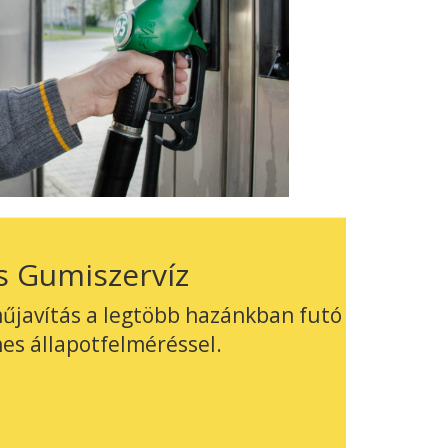
s Gumiszervíz
műjavítás a legtöbb hazánkban futó
es állapotfelméréssel.