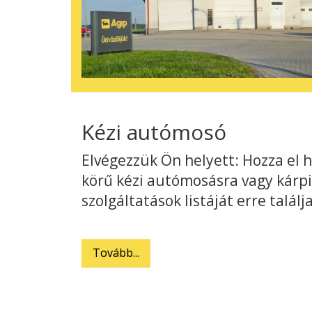
Kézi autómosó
Elvégezzük Ön helyett: Hozza el h
körű kézi autómosásra vagy kárpit
szolgáltatások listáját erre találja
Tovább...