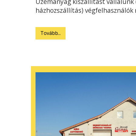
Üzemanyag kiszállítást vállalunk 
házhozszállítás) végfelhasználók 
Tovább...