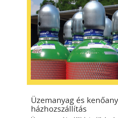
Üzemanyag és kenőan
házhozszállítás