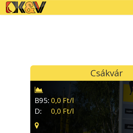
Csákvár
B95:
0,0
Ft/l
D:
0,0
Ft/l