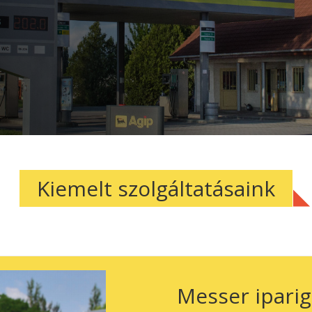
Kiemelt szolgáltatásaink
Messer iparig